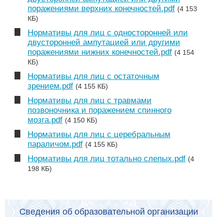
поражениями верхних конечностей.pdf
(4 153
КБ)
Нормативы для лиц с односторонней или
двусторонней ампутацией или другими
поражениями нижних конечностей.pdf
(4 154
КБ)
Нормативы для лиц с остаточным
зрением.pdf
(4 155 КБ)
Нормативы для лиц с травмами
позвоночника и поражением спинного
мозга.pdf
(4 150 КБ)
Нормативы для лиц с церебральным
параличом.pdf
(4 155 КБ)
Нормативы для лиц тотально слепых.pdf
(4
198 КБ)
Сведения об образовательной организации