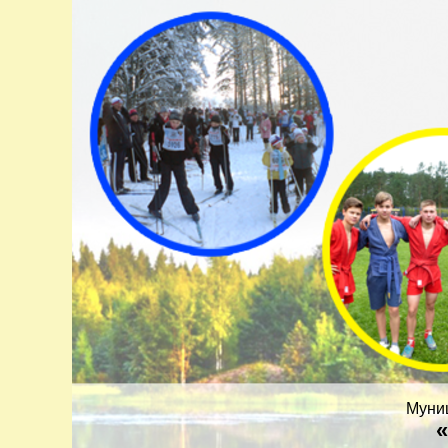
Муни
«