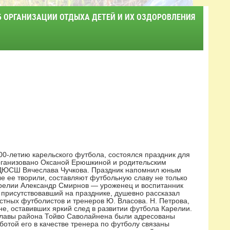
Б ОРГАНИЗАЦИИ ОТДЫХА ДЕТЕЙ И ИХ ОЗДОРОВЛЕНИЯ
00-летию карельского футбола, состоялся праздник для
рганизовано Оксаной Ерюшкиной и родительским
 ДЮСШ Вячеслава Чучкова. Праздник напомнил юным
ые ее творили, составляют футбольную славу не только
арелии Александр Смирнов — уроженец и воспитанник
 присутствовавший на празднике, душевно рассказал
стных футболистов и тренеров Ю. Власова. Н. Петрова,
не, оставивших яркий след в развитии футбола Карелии.
 главы района Тойво Саволайнена были адресованы
отой его в качестве тренера по футболу связаны