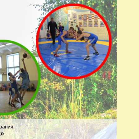
вания
а»