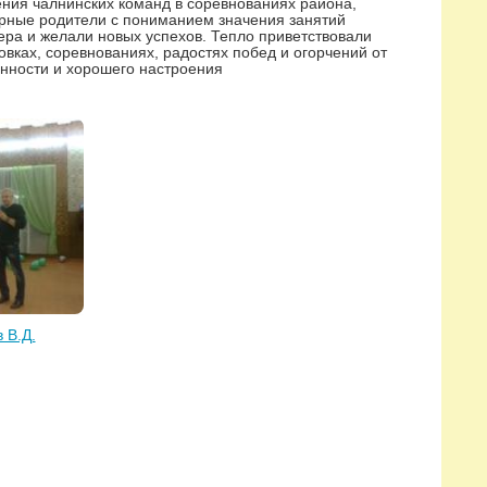
ения чалнинских команд в соревнованиях района,
арные родители с пониманием значения занятий
ера и желали новых успехов. Тепло приветствовали
вках, соревнованиях, радостях побед и огорчений от
енности и хорошего настроения
 В.Д.