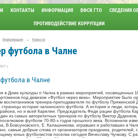
М
КОНТАКТЫ
ИНФОРМАЦИЯ
ВФСК ГТО
СВЕДЕНИЯ О
ПРОТИВОДЕЙСТВИЕ КОРРУПЦИИ
Информация
→
Новости
р футбола в Чалне
017 г.
 футбола в Чалне
ря в Доме культуры п.Чална в рамках мероприятий, посвященных 1
ртсменов под девизом «Футбол через века». Мероприятие было о
м воспитанников тренера-преподавателя по футболу Пряжинской
м страницы истории чалнинского футбола. А история и люди, котор
 района, но и всей Карелии. Председатель Феде рации футбола К
дин из самых авторитетных тренеров по футболу Виктор Дуденков,
 поселковом футболе 70-80-х годов прошлого века. Вспомнили изве
на, В.Бовсуновского, Е. Калашникова, игравших и работавших в Чал
чно, самые добрые слова от организаторов праздника, родителей,
щему юных футболистов поселка сегодня Вячеславу Чучкову. С раб