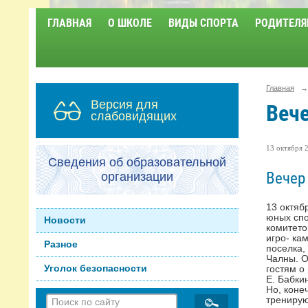
ГЛАВНАЯ
О ШКОЛЕ
ВИДЫ СПОРТА
РОДИТЕЛЯ
Главная
→
Версия для
Вече
слабовидящих
13 октября 2
Сведения об образовательной
Вечер
организации
13 октяб
юных спо
Новости
комитето
игро- ка
Разное
поселка,
Чалны. О
Уголок безопасности
гостям о
Е. Бабки
Но, коне
тренирую