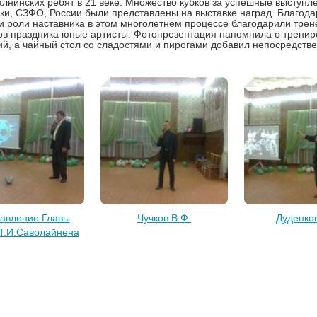
алнинских ребят в 21 веке. Множество кубков за успешные выступл
ки, СЗФО, России были представлены на выставке наград. Благод
и роли наставника в этом многолетнем процессе благодарили трен
ов праздника юные артисты. Фотопрезентация напомнила о трениро
й, а чайный стол со сладостями и пирогами добавил непосредств
авление Главы
Чучков В.Ф.
Дуденков
Т.И.Саволайнена