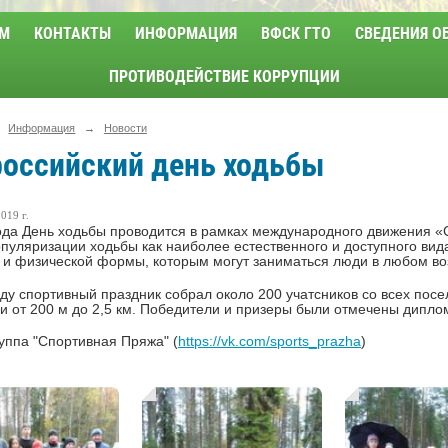
М
КОНТАКТЫ
ИНФОРМАЦИЯ
ВФСК ГТО
СВЕДЕНИЯ О
ПРОТИВОДЕЙСТВИЕ КОРРУПЦИИ
Информация
→
Новости
российский день ходьбы
019 г.
ода День ходьбы проводится в рамках международного движения «Сп
пуляризации ходьбы как наиболее естественного и доступного вид
 и физической формы, которым могут заниматься люди в любом во
оду спортивный праздник собрал около 200 учатсников со всех пос
и от 200 м до 2,5 км. Победители и призеры были отмечены дипл
руппа "Спортивная Пряжа" (
https://vk.com/sports_prazha
)