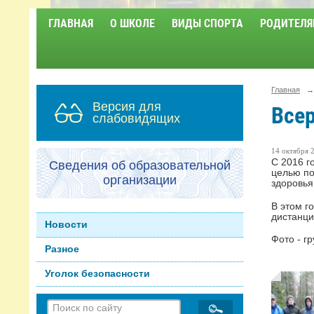
ГЛАВНАЯ
О ШКОЛЕ
ВИДЫ СПОРТА
РОДИТЕЛЯ
Главная
→
Версия для
Все
слабовидящих
14 октября 2
С 2016 г
Сведения об образовательной
целью по
организации
здоровья
В этом г
дистанци
Новости
Фото - г
Разное
Уголок безопасности