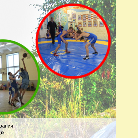
вания
а»