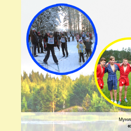
Муни
«