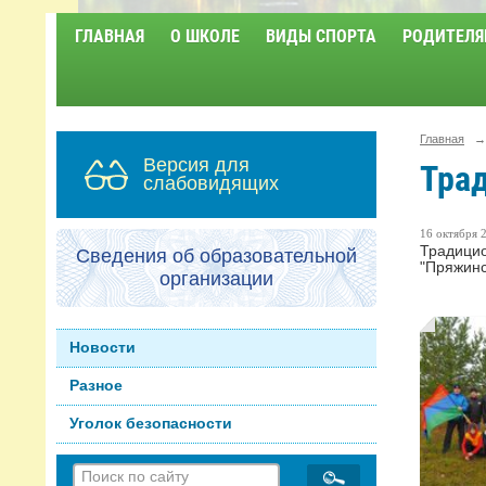
ГЛАВНАЯ
О ШКОЛЕ
ВИДЫ СПОРТА
РОДИТЕЛЯ
Главная
→
Версия для
Тра
слабовидящих
16 октября 2
Традицио
Сведения об образовательной
"Пряжинс
организации
Новости
Разное
Уголок безопасности