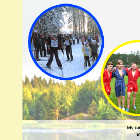
Муни
«