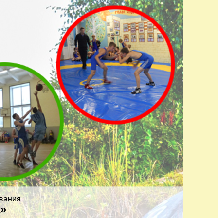
вания
а»