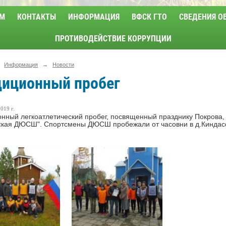
М
КОНТАКТЫ
ИНФОРМАЦИЯ
ВФСК ГТО
СВЕДЕНИЯ О
ПРОТИВОДЕЙСТВИЕ КОРРУПЦИИ
Информация
→
Новости
диционный пробег
019 г.
нный легкоатлетический пробег, посвященный празднику Покрова,
кая ДЮСШ". Спортсмены ДЮСШ пробежали от часовни в д.Киндасово