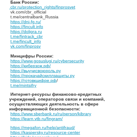
Банк России:
cbr.ru/protection_rights/finprosvet
vk.com/cbr_official
t.me/centralbank_Russia
https://dni-fg.ru/
https://fincult.info
https://doligrа.ru
t.me/fintrack_cbr
t.me/fincult_info
vk.com/finрrosv
Минцифры России:
https://www.gosuslugi.ru/cybersecurity
https://киберзож.рф/
https://выучисвоюроль.ру
https://прокачайскиллзащиты.ру
https://готовкцифре.рф
/
t.me/mintsifry
Интернет-ресурсы финансово-кредитных
учреждений, операторов связи и компаний,
осуществляющих деятельность в сфере
информационной безопасности:
https://www.sberbank.ru/ru/person/kibrary
https://learn.vtb.ru/fingram/
https://megafon.ru/help/antifraud/
https://kaspersky.ru/resource-center