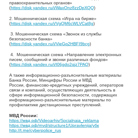
правоохранительных органов»
(
https://disk.yandex.ru/i/WaxOnz8zzDpXQQ
)
2. Мошенническая схема «Игра на бирже»
(
https://disk.yandex.ru/i/VgQM6cWLVCat8g
)
3. Мошенническая схема «Звонок из службы
безопасности банка»
(
https://disk.yandex.ru/i/VieGq2HBFI9bcg
)
4. Мошенническая схема «Направление электронных
писем, сообщений и звонки различных фондов»
(
https://disk.yandex.ru/i/I06gdo2qjz7PAQ
)
А также информационно-разъяснительные материалы
Банка России, Минцифры России и МВД
России, финансово-кредитных учреждений, операторов
связи и компаний, осуществляющих деятельность в
сфере информационной безопасности, содержащих
информационно-разъяснительные материалы по
профилактике дистанционных преступлений.
МВД России:
https://мвд.рф/Videoarhiv/Socialnaia_reklama
https://мвд.рф/mvd/structure1/Upravlenija/yбк
http://t.me/cyberpolice_rus