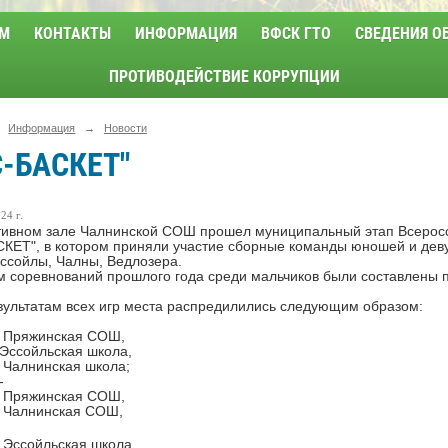
М
КОНТАКТЫ
ИНФОРМАЦИЯ
ВФСК ГТО
СВЕДЕНИЯ О
ПРОТИВОДЕЙСТВИЕ КОРРУПЦИИ
Информация
→
Новости
С-БАСКЕТ"
24 г.
вном зале Чалнинской СОШ прошел муниципальный этап Всеросс
КЕТ", в котором приняли участие сборные команды юношей и дев
ссойлы, Чалны, Ведлозера.
м соревнований прошлого года среди мальчиков были составлены 
льтатам всех игр места распредилились следующим образом:
- Пряжинская СОШ,
 Эссойльская школа,
- Чалнинская школа;
 -
- Пряжинская СОШ,
- Чалнинская СОШ,
- Эссойльская школа.