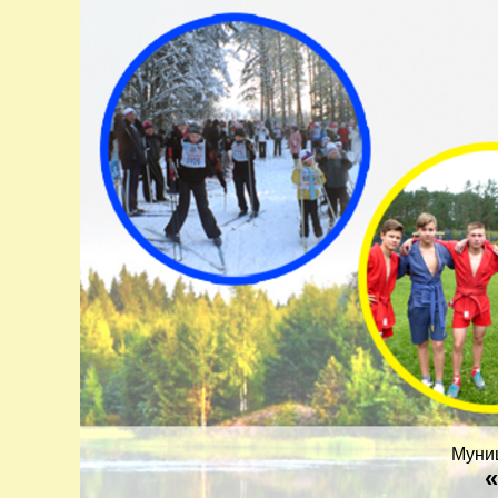
Муни
«