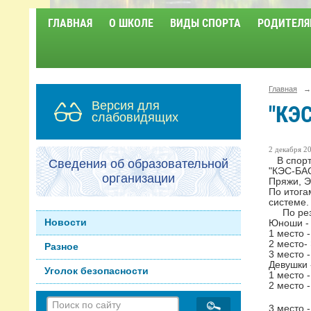
ГЛАВНАЯ
О ШКОЛЕ
ВИДЫ СПОРТА
РОДИТЕЛЯ
Главная
→
Версия для
"КЭ
слабовидящих
2 декабря 20
В спорти
Сведения об образовательной
"КЭС-БАС
организации
Пряжи, Э
По итога
системе.
По резу
Новости
Юноши -
1 место 
2 место-
Разное
3 место 
Девушки
Уголок безопасности
1 место 
2 место 
3 место 