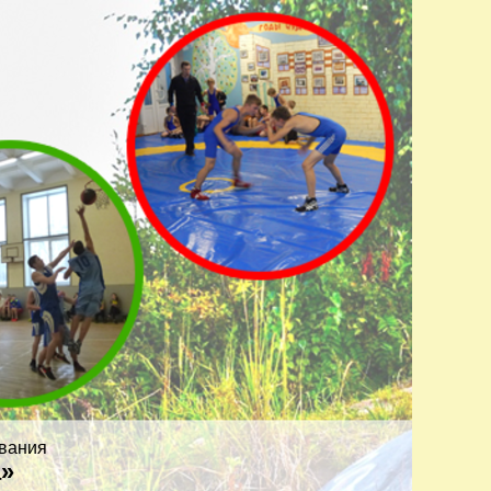
вания
а»