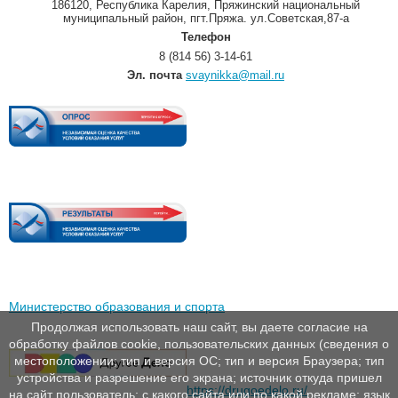
186120, Республика Карелия, Пряжинский национальный
муниципальный район, пгт.Пряжа. ул.Советская,87-а
Телефон
8 (814 56) 3-14-61
Эл. почта
svaynikka@mail.ru
Министерство образования и спорта
Продолжая использовать наш сайт, вы даете согласие на
обработку файлов cookie, пользовательских данных (сведения о
местоположении; тип и версия ОС; тип и версия Браузера; тип
устройства и разрешение его экрана; источник откуда пришел
https://drugoedelo.ru/
на сайт пользователь; с какого сайта или по какой рекламе; язык