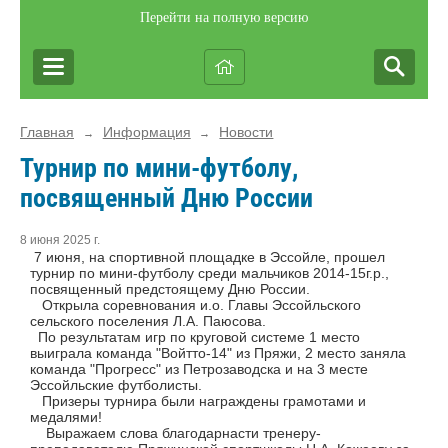
Перейти на полную версию
Главная
Информация
Новости
→
→
Турнир по мини-футболу,
посвященный Дню России
8 июня 2025 г.
7 июня, на спортивной площадке в Эссойле, прошел
турнир по мини-футболу среди мальчиков 2014-15г.р.,
посвященный предстоящему Дню России.
Открыла соревнования и.о. Главы Эссойльского
сельского поселения Л.А. Паюсова.
По результатам игр по круговой системе 1 место
выиграла команда "Войтто-14" из Пряжи, 2 место заняла
команда "Прогресс" из Петрозаводска и на 3 месте
Эссойльские футболисты.
Призеры турнира были награждены грамотами и
медалями!
Выражаем слова благодарнасти тренеру-