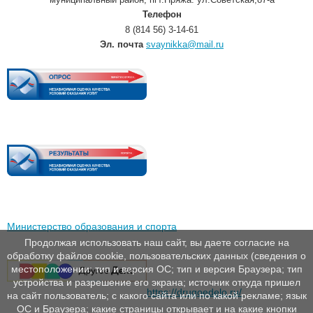
Телефон
8 (814 56) 3-14-61
Эл. почта
svaynikka@mail.ru
Министерство образования и спорта
Продолжая использовать наш сайт, вы даете согласие на
обработку файлов cookie, пользовательских данных (сведения о
местоположении; тип и версия ОС; тип и версия Браузера; тип
устройства и разрешение его экрана; источник откуда пришел
https://drugoedelo.ru/
на сайт пользователь; с какого сайта или по какой рекламе; язык
ОС и Браузера; какие страницы открывает и на какие кнопки