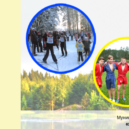
Муни
«