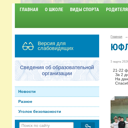
ГЛАВНАЯ
О ШКОЛЕ
ВИДЫ СПОРТА
РОДИТЕЛЯ
Главная
→
Версия для
ЮФ
слабовидящих
5 марта 2026
Сведения об образовательной
21-22 фе
организации
За 2 дня
На данны
Спасибо 
Новости
Разное
Уголок безопасности