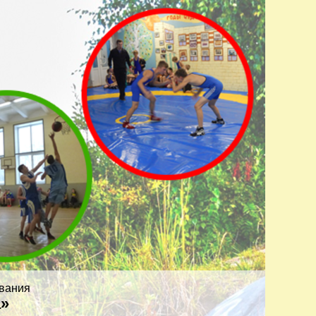
вания
а»