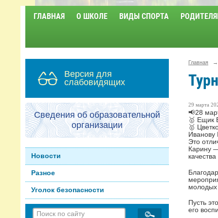
ГЛАВНАЯ
О ШКОЛЕ
ВИДЫ СПОРТА
РОДИТЕЛЯ
Главная
→
Версия для
Турн
слабовидящих
29 марта 202
📢28 мар
Сведения об образовательной
🥇 Ещик
организации
🥇 Цветк
Иванову 
Это отли
Карину —
Новости
качества
Благодар
Разное
мероприя
молодых 
Уголок безопасности
Пусть эт
его восп