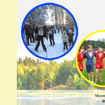
Муни
«