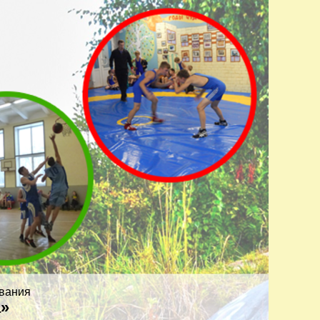
вания
а»