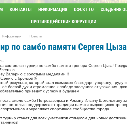
М
КОНТАКТЫ
ИНФОРМАЦИЯ
ВФСК ГТО
СВЕДЕНИЯ О
ПРОТИВОДЕЙСТВИЕ КОРРУПЦИИ
Информация
→
Новости
ир по самбо памяти Сергея Цыза
6 г.
та состоялся турнир по самбо памяти тренера Сергея Цыза! Позд
 Евгению
ову Валерию с золотыми медалями!!!
Ксению с бронзой🥉
чный результат, который стал возможен благодаря упорству, труду 
 её боевой дух и стремление к победе заслуживают уважения, даже
 обязательно приведут к успеху в будущем.
ность школе самбо Петрозаводска и Роману Ильичу Шегельману з
тия не только поддерживают традиции памяти выдающихся тренер
спортсменов и укрепляют спортивное сообщество города.
от турнир станет для всех участников стимулом для новых достижен
итанников!