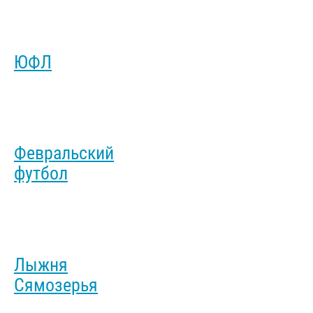
ЮФЛ
Февральский
футбол
Лыжня
Сямозерья