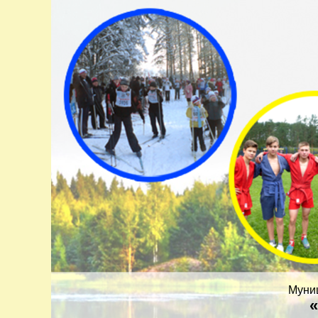
Муни
«