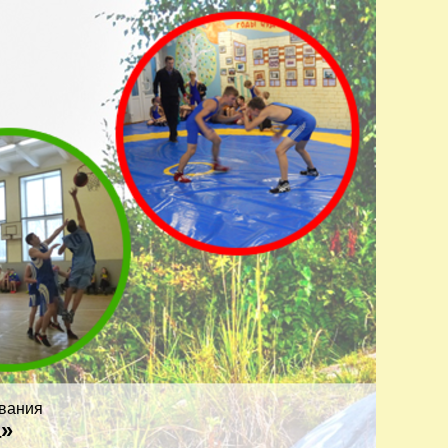
вания
а»