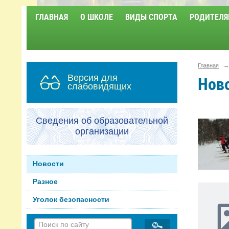
ГЛАВНАЯ
О ШКОЛЕ
ВИДЫ СПОРТА
РОДИТЕЛЯ
Главная
→
Версия для
Нов
слабовидящих
Сведения об образовательной
организации
Новости
Разное
Уголок безопасности